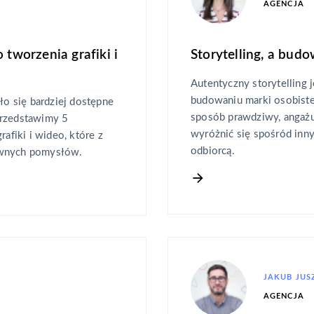
AGENCJA
 tworzenia grafiki i
Storytelling, a budo
Autentyczny storytelling
budowaniu marki osobiste
ło się bardziej dostępne
sposób prawdziwy, angażu
przedstawimy 5
wyróżnić się spośród inny
rafiki i wideo, które z
odbiorcą.
ywnych pomysłów.
JAKUB JUS
AGENCJA