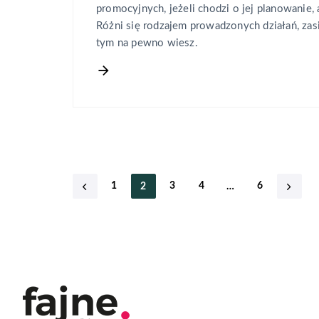
promocyjnych, jeżeli chodzi o jej planowanie, a
Różni się rodzajem prowadzonych działań, zasi
tym na pewno wiesz.
1
3
4
6
2
…