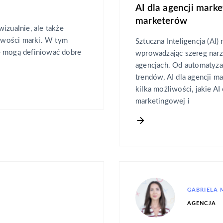
AI dla agencji marke
marketerów
izualnie, ale także
owości marki. W tym
Sztuczna Inteligencja (AI)
e mogą definiować dobre
wprowadzając szereg narzę
agencjach. Od automatyza
trendów, AI dla agencji 
kilka możliwości, jakie AI
marketingowej i
GABRIELA
AGENCJA