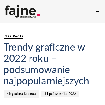
T
NA
PUBLISHED
Author
Published
IN:
on:
INSPIRACJE
Trendy graficzne w
2022 roku –
podsumowanie
najpopularniejszych
31 października 2022
Magdalena Kosmala