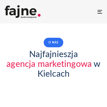
T
NA
O NAS
Najfajnieszja
agencja marketingowa
w
Kielcach