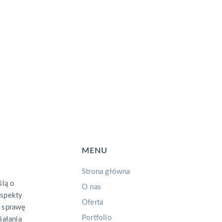
tingu?
Formularz kontaktowy
Przejdź do form
ę do naszego biura i
MENU
Strona główna
lą o
O nas
aspekty
Oferta
 sprawę
Portfolio
iałania