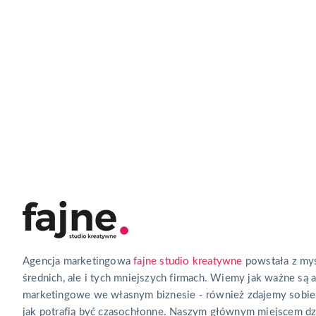
pomoże Ci w marke
Zadzwoń lub wyślij wiadomość. Chętnie zaprosimy Cię na kaw
porozmawiamy o Twoich potrzebach!
Agencja marketingowa
fajne studio kreatywne
powstała z myś
średnich, ale i tych mniejszych firmach. Wiemy jak ważne są 
marketingowe we własnym biznesie - również zdajemy sobie
jak potrafią być czasochłonne. Naszym głównym miejscem dz