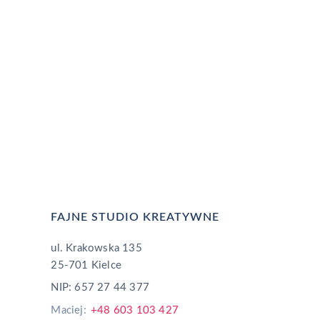
hello@fajne.studio
ularza
Telefon
+48 503 050 384
FAJNE STUDIO KREATYWNE
ul. Krakowska 135
25-701 Kielce
NIP: 657 27 44 377
Maciej:
+48 603 103 427