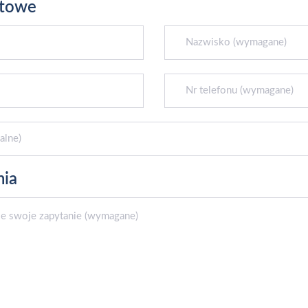
ktowe
nia