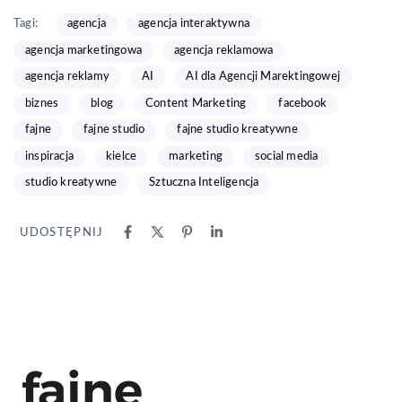
Tagi:
agencja
agencja interaktywna
agencja marketingowa
agencja reklamowa
agencja reklamy
AI
AI dla Agencji Marektingowej
biznes
blog
Content Marketing
facebook
fajne
fajne studio
fajne studio kreatywne
inspiracja
kielce
marketing
social media
studio kreatywne
Sztuczna Inteligencja
UDOSTĘPNIJ