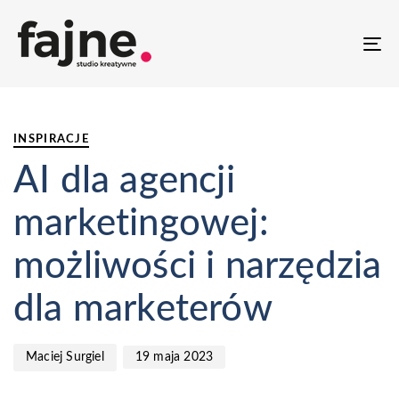
T
NA
PUBLISHED
Author
Published
IN:
on:
INSPIRACJE
AI dla agencji
marketingowej:
możliwości i narzędzia
dla marketerów
19 maja 2023
Maciej Surgiel