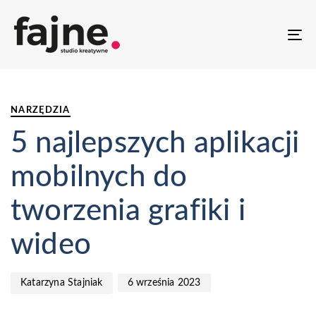
T
NA
PUBLISHED
Author
Published
IN:
on:
NARZĘDZIA
5 najlepszych aplikacji
mobilnych do
tworzenia grafiki i
wideo
6 września 2023
Katarzyna Stajniak