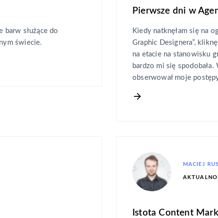
Pierwsze dni w Age
e barw służące do
Kiedy natknęłam się na o
lnym świecie.
Graphic Designera”, klik
na etacie na stanowisku g
bardzo mi się spodobała. 
obserwował moje postępy.
MACIEJ RU
AKTUALNO
Istota Content Mark