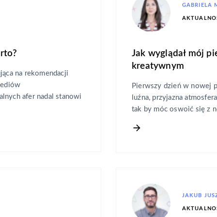
GABRIELA
AKTUALNO
rto?
Jak wyglądał mój pi
kreatywnym
ująca na rekomendacji
mediów
Pierwszy dzień w nowej p
lnych afer nadal stanowi
luźna, przyjazna atmosfe
tak by móc oswoić się z 
JAKUB JUS
AKTUALNO