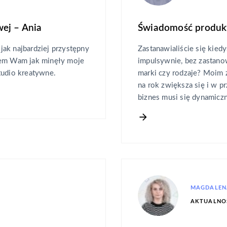
ej – Ania
Świadomość produktu
ak najbardziej przystępny
Zastanawialiście się kied
iem Wam jak minęły moje
impulsywnie, bez zastano
tudio kreatywne.
marki czy rodzaje? Moim 
na rok zwiększa się i w p
biznes musi się dynamiczn
MAGDALEN
AKTUALNO