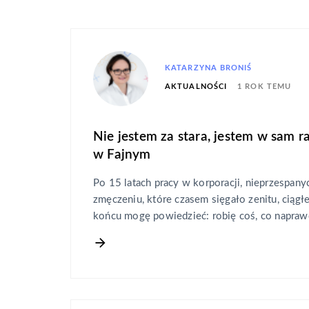
KATARZYNA BRONIŚ
1 ROK TEMU
AKTUALNOŚCI
Nie jestem za stara, jestem w sam r
w Fajnym
Po 15 latach pracy w korporacji, nieprzespanyc
zmęczeniu, które czasem sięgało zenitu, ciągł
końcu mogę powiedzieć: robię coś, co naprawd