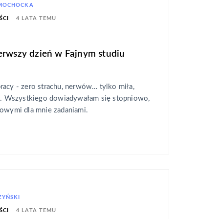
 MOCHOCKA
4 LATA TEMU
ŚCI
erwszy dzień w Fajnym studiu
racy - zero strachu, nerwów… tylko miła,
ra. Wszystkiego dowiadywałam się stopniowo,
nowymi dla mnie zadaniami.
ZYŃSKI
4 LATA TEMU
ŚCI