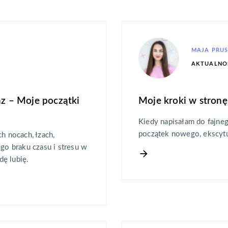
MAJA PRUS
AKTUALNO
az – Moje początki
Moje kroki w stronę
Kiedy napisałam do fajneg
początek nowego, ekscytu
h nocach, łzach,
ego braku czasu i stresu w
ę lubię.