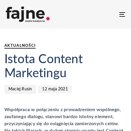
T
NA
PUBLISHED
Author
Published
IN:
on:
AKTUALNOŚCI
Istota Content
Marketingu
12 maja 2021
Maciej Rusin
Współpraca w połączeniu z prowadzeniem wspólnego,
zaufanego dialogu, stanowi bardzo istotny element,
przyczyniający się do osiągnięcia zamierzonych celów.
Na takich filarach, w dużym stopniu oparty jest Content