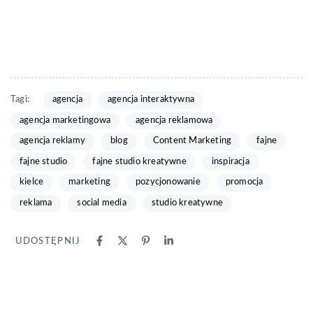
Tagi:
agencja
agencja interaktywna
agencja marketingowa
agencja reklamowa
agencja reklamy
blog
Content Marketing
fajne
fajne studio
fajne studio kreatywne
inspiracja
kielce
marketing
pozycjonowanie
promocja
reklama
social media
studio kreatywne
UDOSTĘPNIJ