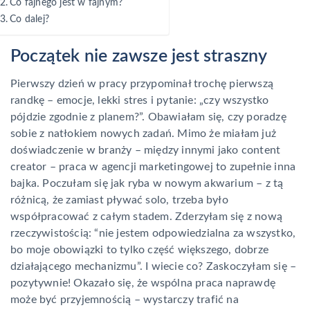
Co fajnego jest w fajnym?
Co dalej?
Początek nie zawsze jest straszny
Pierwszy dzień w pracy przypominał trochę pierwszą
randkę – emocje, lekki stres i pytanie: „czy wszystko
pójdzie zgodnie z planem?”. Obawiałam się, czy poradzę
sobie z natłokiem nowych zadań. Mimo że miałam już
doświadczenie w branży – między innymi jako content
creator – praca w agencji marketingowej to zupełnie inna
bajka. Poczułam się jak ryba w nowym akwarium – z tą
różnicą, że zamiast pływać solo, trzeba było
współpracować z całym stadem. Zderzyłam się z nową
rzeczywistością: “nie jestem odpowiedzialna za wszystko,
bo moje obowiązki to tylko część większego, dobrze
działającego mechanizmu”. I wiecie co? Zaskoczyłam się –
pozytywnie! Okazało się, że wspólna praca naprawdę
może być przyjemnością – wystarczy trafić na