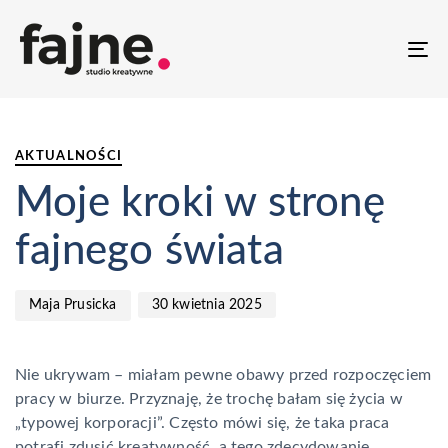
T
NA
PUBLISHED
Author
Published
IN:
on:
AKTUALNOŚCI
Moje kroki w stronę
fajnego świata
30 kwietnia 2025
Maja Prusicka
Nie ukrywam – miałam pewne obawy przed rozpoczęciem
pracy w biurze. Przyznaję, że trochę bałam się życia w
„typowej korporacji”. Często mówi się, że taka praca
potrafi zdusić kreatywność, a tego zdecydowanie