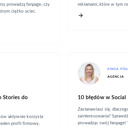
tórzy prowadzą fanpage, czy
reklamami, które w tym r
órym ciężko uciec.
KINGA PÓ
AGENCJA
 Stories do
10 błędów w Social
Zastanawiasz się, dlaczeg
zainteresowania? Sprawdź
ików aktywnie korzysta
prowadząc swój fanpage! W
eden profil firmowy,