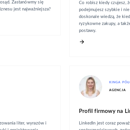
i osąd. Zastanówmy się
Co robisz kiedy czujesz, 
iznesu jest najważniejsza?
podejmujesz szybkie i ni
doskonale wiedzą, że kie
ryzykowne zakupy, a takż
postawy.
KINGA PÓ
AGENCJA
Profil firmowy na L
zowania liter, wyrazów i
LinkedIn jest coraz powa