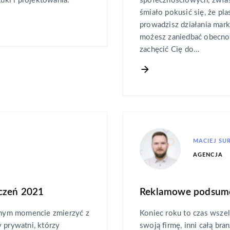
tuki i projektowania.
społecznościowych, zwł
śmiało pokusić się, że pla
prowadzisz działania mar
możesz zaniedbać obecnośc
zachęcić Cię do…
MACIEJ SU
AGENCJA
yczeń 2021
Reklamowe podsum
nym momencie zmierzyć z
Koniec roku to czas wsz
prywatni, którzy
swoją firmę, inni całą br