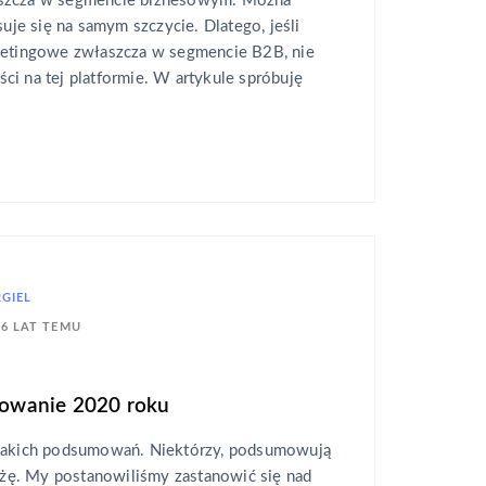
aszcza w segmencie biznesowym. Można
suje się na samym szczycie. Dlatego, jeśli
ketingowe zwłaszcza w segmencie B2B, nie
i na tej platformie. W artykule spróbuję
RGIEL
6 LAT TEMU
owanie 2020 roku
elakich podsumowań. Niektórzy, podsumowują
anżę. My postanowiliśmy zastanowić się nad