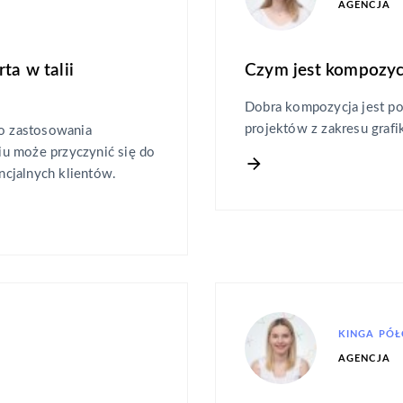
AGENCJA
ta w talii
Czym jest kompozyc
Dobra kompozycja jest pod
projektów z zakresu grafi
do zastosowania
u może przyczynić się do
cjalnych klientów.
KINGA PÓ
AGENCJA