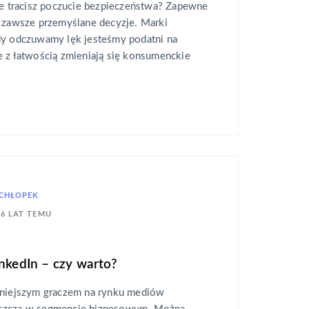
że tracisz poczucie bezpieczeństwa? Zapewne
e zawsze przemyślane decyzje. Marki
dy odczuwamy lęk jesteśmy podatni na
e z łatwością zmieniają się konsumenckie
ŁCHŁOPEK
6 LAT TEMU
inkedIn – czy warto?
żniejszym graczem na rynku mediów