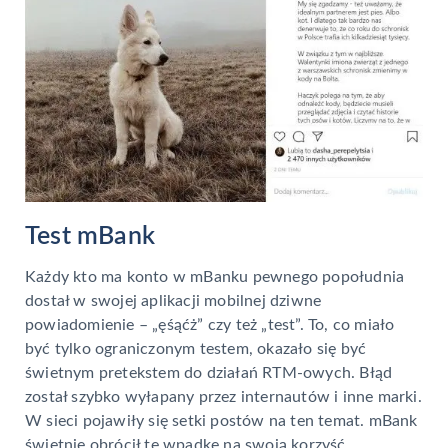
Test mBank
Każdy kto ma konto w mBanku pewnego popołudnia
dostał w swojej aplikacji mobilnej dziwne
powiadomienie – „ęśąćż” czy też „test”. To, co miało
być tylko ograniczonym testem, okazało się być
świetnym pretekstem do działań RTM-owych. Błąd
został szybko wyłapany przez internautów i inne marki.
W sieci pojawiły się setki postów na ten temat. mBank
świetnie obrócił tę wpadkę na swoją korzyść,