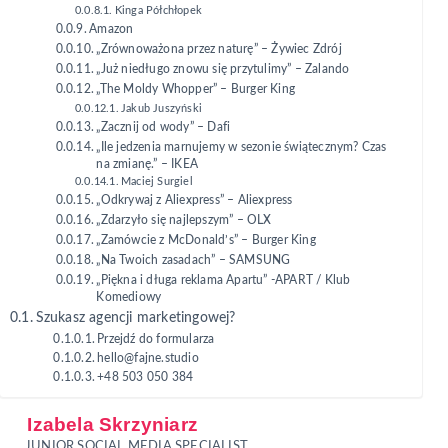
Kinga Półchłopek
Amazon
„Zrównoważona przez naturę” – Żywiec Zdrój
„Już niedługo znowu się przytulimy” – Zalando
„The Moldy Whopper” – Burger King
Jakub Juszyński
„Zacznij od wody” – Dafi
„Ile jedzenia marnujemy w sezonie świątecznym? Czas
na zmianę.” – IKEA
Maciej Surgiel
„Odkrywaj z Aliexpress” – Aliexpress
„Zdarzyło się najlepszym” – OLX
„Zamówcie z McDonald’s” – Burger King
„Na Twoich zasadach” – SAMSUNG
„Piękna i długa reklama Apartu” -APART / Klub
Komediowy
Szukasz agencji marketingowej?
Przejdź do formularza
hello@fajne.studio
+48 503 050 384
Izabela Skrzyniarz
JUNIOR SOCIAL MEDIA SPECIALIST