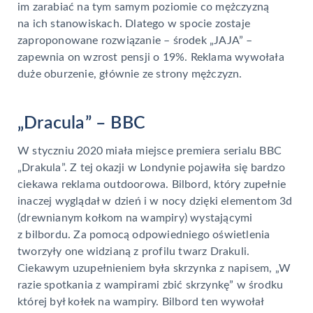
im zarabiać na tym samym poziomie co mężczyzną
na ich stanowiskach. Dlatego w spocie zostaje
zaproponowane rozwiązanie – środek „JAJA” –
zapewnia on wzrost pensji o 19%. Reklama wywołała
duże oburzenie, głównie ze strony mężczyzn.
„Dracula” – BBC
W styczniu 2020 miała miejsce premiera serialu BBC
„Drakula”. Z tej okazji w Londynie pojawiła się bardzo
ciekawa reklama outdoorowa. Bilbord, który zupełnie
inaczej wyglądał w dzień i w nocy dzięki elementom 3d
(drewnianym kołkom na wampiry) wystającymi
z bilbordu. Za pomocą odpowiedniego oświetlenia
tworzyły one widzianą z profilu twarz Drakuli.
Ciekawym uzupełnieniem była skrzynka z napisem, „W
razie spotkania z wampirami zbić skrzynkę” w środku
której był kołek na wampiry. Bilbord ten wywołał