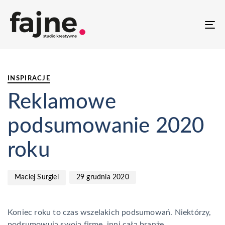
T
NA
PUBLISHED
Author
Published
IN:
on:
INSPIRACJE
Reklamowe
podsumowanie 2020
roku
29 grudnia 2020
Maciej Surgiel
Koniec roku to czas wszelakich podsumowań. Niektórzy,
podsumowują swoją firmę, inni całą branżę.