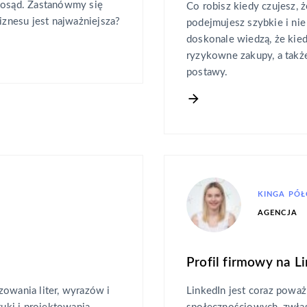
i osąd. Zastanówmy się
Co robisz kiedy czujesz, 
iznesu jest najważniejsza?
podejmujesz szybkie i ni
doskonale wiedzą, że kie
ryzykowne zakupy, a takż
postawy.
KINGA PÓ
AGENCJA
Profil firmowy na L
zowania liter, wyrazów i
LinkedIn jest coraz powa