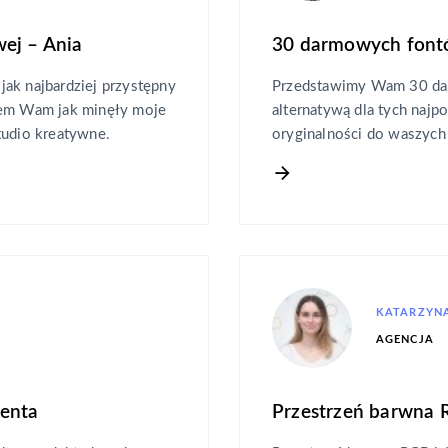
ej – Ania
30 darmowych fontó
ak najbardziej przystępny
Przedstawimy Wam 30 dar
iem Wam jak minęły moje
alternatywą dla tych najp
tudio kreatywne.
oryginalności do waszych
KATARZYNA
AGENCJA
ienta
Przestrzeń barwna