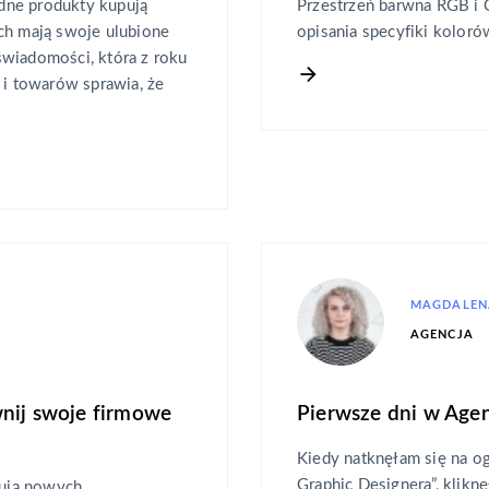
edne produkty kupują
Przestrzeń barwna RGB i
ch mają swoje ulubione
opisania specyfiki koloró
świadomości, która z roku
 i towarów sprawia, że
MAGDALEN
AGENCJA
wnij swoje firmowe
Pierwsze dni w Age
Kiedy natknęłam się na o
Graphic Designera”, klik
ują nowych