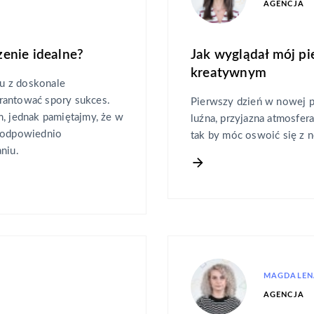
AGENCJA
enie idealne?
Jak wyglądał mój pi
kreatywnym
u z doskonale
rantować spory sukces.
Pierwszy dzień w nowej p
m, jednak pamiętajmy, że w
luźna, przyjazna atmosfe
t odpowiednio
tak by móc oswoić się z 
niu.
MAGDALEN
AGENCJA