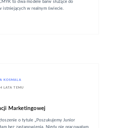
 CMYK to dwa modele barw służące do
w istniejących w realnym świecie.
A KOSMALA
4 LATA TEMU
ncji Marketingowej
głoszenie o tytule „Poszukujemy Junior
nęłam bez zastanowienia. Nigdy nie pracowałam