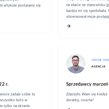
na etacie na stanowisku g
m artykule postaramy się
bardzo mi się spodobała. 
.
obserwował moje postępy.
JAKUB JUS
AGENCJA
2 r.
Sprzedawcy marzeń 
cie zadaje sobie to
Zdarzyło Wam się kiedyś k
y wszystko było w
doradcy, coucha?
e tylko na ekranie