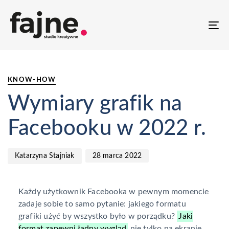
T
NA
PUBLISHED
Author
Published
IN:
on:
KNOW-HOW
Wymiary grafik na
Facebooku w 2022 r.
28 marca 2022
Katarzyna Stajniak
Każdy użytkownik Facebooka w pewnym momencie
zadaje sobie to samo pytanie: jakiego formatu
grafiki użyć by wszystko było w porządku?
Jaki
format zapewni ładny wygląd
nie tylko na ekranie