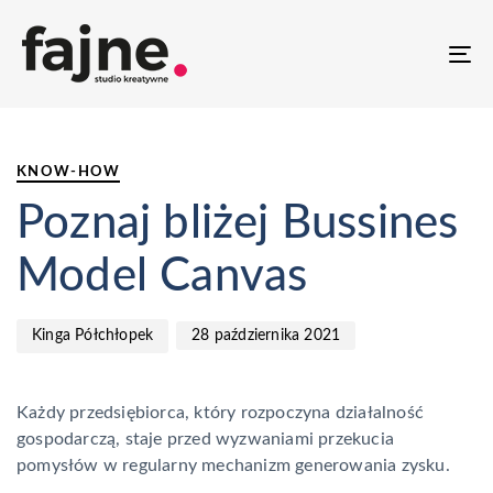
T
NA
PUBLISHED
Author
Published
IN:
on:
KNOW-HOW
Poznaj bliżej Bussines
Model Canvas
28 października 2021
Kinga Półchłopek
Każdy przedsiębiorca, który rozpoczyna działalność
gospodarczą, staje przed wyzwaniami przekucia
pomysłów w regularny mechanizm generowania zysku.