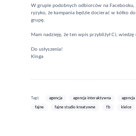
W grupie podobnych odbiorców na Facebooku, je
ryzyko, że kampania będzie docierać w kółko d
grupę.
Mam nadzieję, że ten wpis przybliżył Ci, wiedzę 
Do usłyszenia!
Kinga
Tagi:
agencja
agencja interaktywna
agencja
fajne
fajne studio kreatywne
fb
kielce