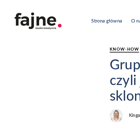
PUBLISHED
Author
Published
IN:
on:
Strona główna
O n
KNOW-HOW
Grup
czyl
sklo
Kinga