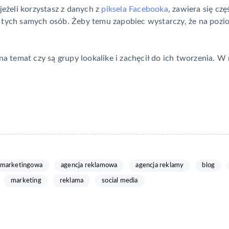
żeli korzystasz z danych z
piksela Facebooka
, zawiera się czę
o tych samych osób. Żeby temu zapobiec wystarczy, że na poz
na temat czy są grupy lookalike i zachęcił do ich tworzenia. W 
 marketingowa
agencja reklamowa
agencja reklamy
blog
marketing
reklama
social media