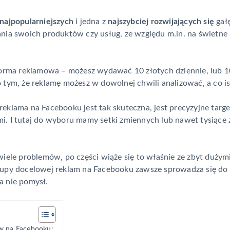
najpopularniejszych
i jedna z
najszybciej rozwijających się
gał
ania swoich produktów czy usług, ze względu m.in. na świetne
orma reklamowa – możesz wydawać 10 złotych dziennie, lub 10
tym, że reklamę możesz w dowolnej chwili analizować, a co is
eklama na Facebooku jest tak skuteczna, jest precyzyjne targ
i. I tutaj do wyboru mamy setki zmiennych lub nawet tysiące
iele problemów, po części wiąże się to właśnie ze zbyt dużymi
upy docelowej reklam na Facebooku zawsze sprowadza się do te
a nie pomysł.
ów na Facebooku: