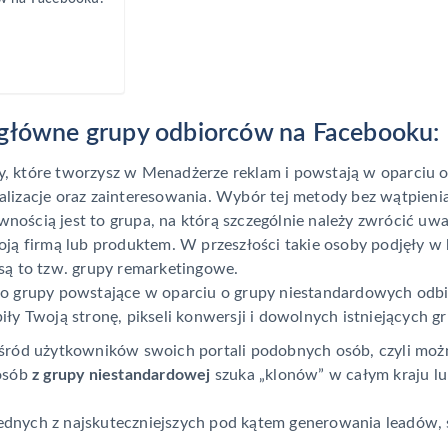
zy główne grupy odbiorców na Facebooku:
py, które tworzysz w Menadżerze reklam i powstają w oparciu o 
okalizacje oraz zainteresowania. Wybór tej metody bez wątpieni
wnością jest to grupa, na którą szczególnie należy zwrócić 
ją firmą lub produktem. W przeszłości takie osoby podjęły w k
są to tzw. grupy remarketingowe.
 to grupy powstające w oparciu o grupy niestandardowych od
iły Twoją stronę, pikseli konwersji i dowolnych istniejących
śród użytkowników swoich portali podobnych osób, czyli moż
 osób
z grupy niestandardowej
szuka „klonów” w całym kraju lu
 jednych z najskuteczniejszych pod kątem generowania leadów,