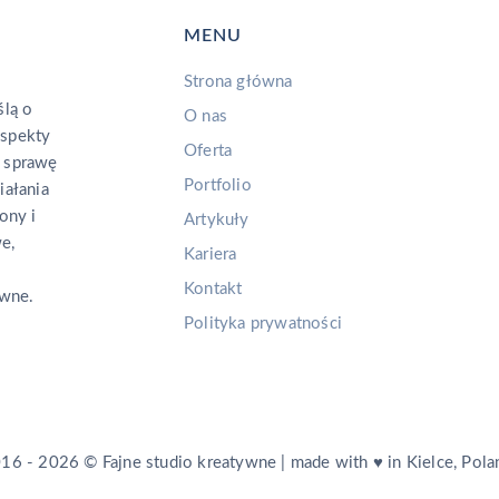
MENU
Strona główna
lą o
O nas
aspekty
Oferta
 sprawę
Portfolio
iałania
ony i
Artykuły
e,
Kariera
Kontakt
ywne.
Polityka prywatności
16 - 2026 © Fajne studio kreatywne | made with ♥ in Kielce, Pola