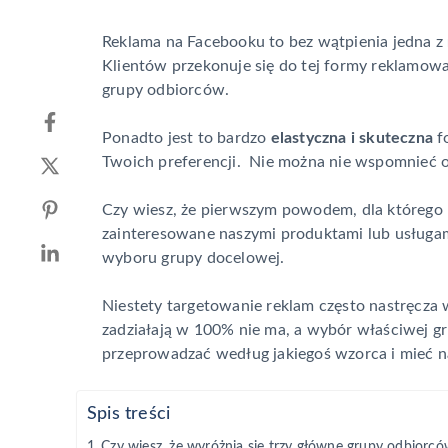
Reklama na Facebooku to bez wątpienia jedna z
Klientów przekonuje się do tej formy reklamow
grupy odbiorców.
Ponadto jest to bardzo
elastyczna i skuteczna
f
Twoich preferencji. Nie można nie wspomnieć o 
Czy wiesz, że pierwszym powodem, dla którego r
zainteresowane naszymi produktami lub usługam
wyboru grupy docelowej.
Niestety targetowanie reklam często nastręcza w
zadziałają w 100% nie ma, a wybór właściwej gr
przeprowadzać według jakiegoś wzorca i mieć n
Spis treści
Czy wiesz, że wyróżnia się trzy główne grupy odbiorc