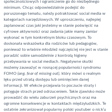
społecznościowych i ograniczenie go do niezbędnego
minimum. Chcąc odpowiedzialnie podejść do
poruszonego tematu, należy potraktować social media w
kategoriach narzędziowych. W uproszczeniu, najlepiej
zaplanować czas jaki jesteśmy w stanie poświęcić na
cyfrowe aktywności oraz zadania jakie mamy zamiar
wykonać w tym konkretnym bloku czasowym. To
doskonała wskazówka dla rodziców lub pedagogów,
ponieważ to właśnie młodzież najczęściej nie jest w stanie
poradzić sobie samodzielnie z kontrolą higieny
przebywania w social mediach. Negatywne skutki
możemy zauważyć w rosnącej popularności syndromu
FOMO
(ang. fear of missing out)
, który mówi o realnym
lęku przed utratą dostępu lub ominięciem danej
informacji. W efekcie przejawia to poczucie straty i
potęguje strach przed odrzuceniem. Takie zjawisko może
prowadzić do wielu zaburzeń psychicznych oraz ma
ogromne konsekwencje w kontaktach międzyludzkich. Te
ostatnie zekranizował popularny polski youtuber o nick’u