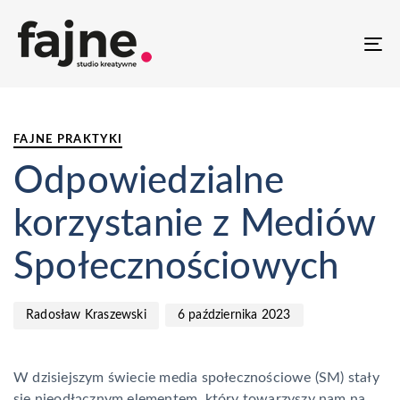
T
NA
PUBLISHED
Author
Published
IN:
on:
FAJNE PRAKTYKI
Odpowiedzialne
korzystanie z Mediów
Społecznościowych
6 października 2023
Radosław Kraszewski
W dzisiejszym świecie media społecznościowe (SM) stały
się nieodłącznym elementem, który towarzyszy nam na