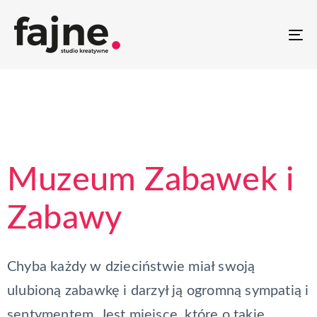
T
NA
Muzeum Zabawek i
Zabawy
Chyba każdy w dzieciństwie miał swoją
ulubioną zabawkę i darzył ją ogromną sympatią i
sentymentem. Jest miejsce, które o takie