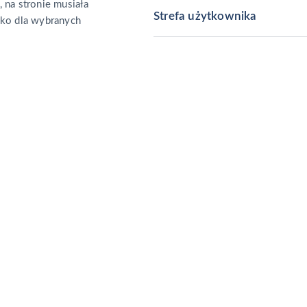
, na stronie musiała
Strefa użytkownika
ylko dla wybranych
Formularz kontaktowy
Przejdź do form
ę do naszego biura i