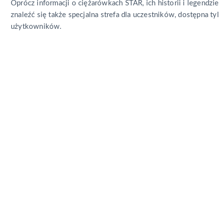
Oprócz informacji o ciężarówkach STAR, ich historii i legendzie
znaleźć się także specjalna strefa dla uczestników, dostępna t
użytkowników.
Potrzebujesz
podobnej usługi?
Zadzwoń lub wyślij wiadomość. Chętnie zaprosimy Cię na kaw
porozmawiamy o Twoich potrzebach!