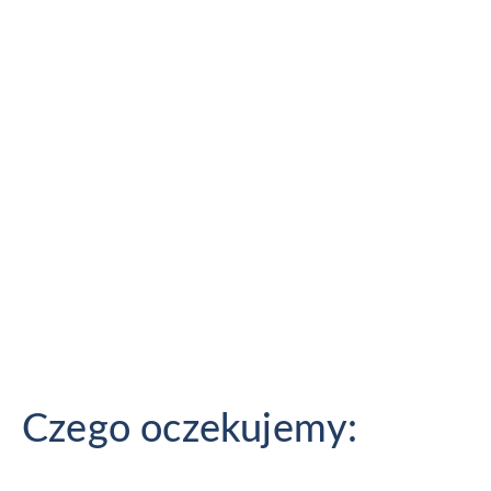
zaangażowanie w tworzenie materiałów
video dla naszych klientów.
Fajne studio kreatywne istnieje już 10 lat, a
łączne doświadczenie wszystkich członków
naszego zespołu kilkukrotnie przekracza ten
czas! Realizujemy różnorodne projekty i
fajnie się przy tym bawimy!
Czego oczekujemy: